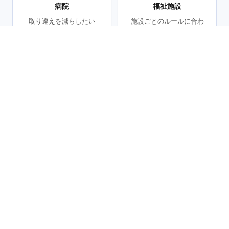
病院
福祉施設
取り違えを減らしたい
施設ごとのルールに合わ
せたい
ABOUT US
会社概要
確かな実績と技術で、お客様をサポートします