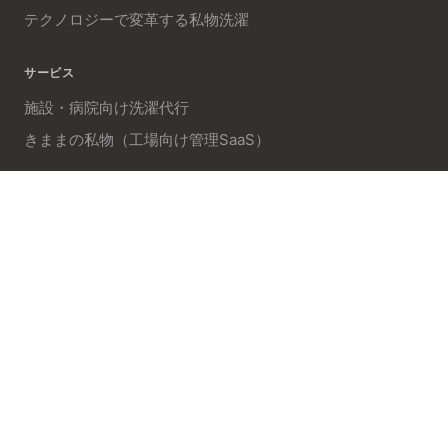
テクノロジーで変革する私物洗濯
サービス
施設・病院向け洗濯代行
きままの私物（工場向け管理SaaS）
企業情報
会社概要
お問い合わせ
プライバシーポリシー
© 2026 Kimama Inc. All rights reserved.