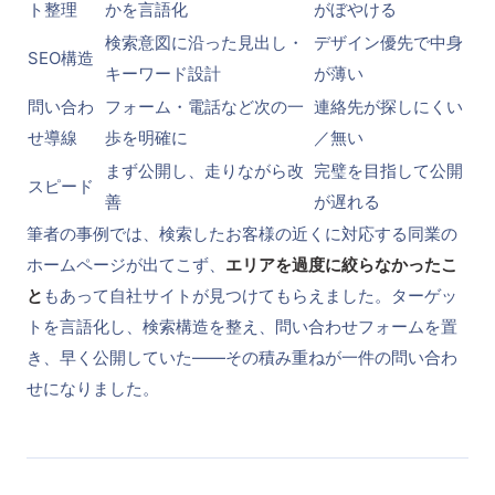
ト整理
かを言語化
がぼやける
検索意図に沿った見出し・
デザイン優先で中身
SEO構造
キーワード設計
が薄い
問い合わ
フォーム・電話など次の一
連絡先が探しにくい
せ導線
歩を明確に
／無い
まず公開し、走りながら改
完璧を目指して公開
スピード
善
が遅れる
筆者の事例では、検索したお客様の近くに対応する同業の
ホームページが出てこず、
エリアを過度に絞らなかったこ
と
もあって自社サイトが見つけてもらえました。ターゲッ
トを言語化し、検索構造を整え、問い合わせフォームを置
き、早く公開していた——その積み重ねが一件の問い合わ
せになりました。